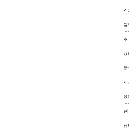
Z
臨
ホ
取
新
年
設
創
宮