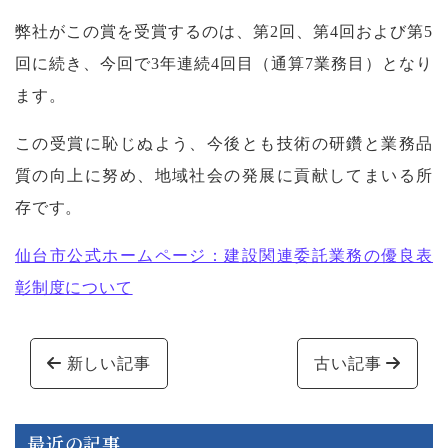
弊社がこの賞を受賞するのは、第2回、第4回および第5
回に続き、今回で3年連続4回目（通算7業務目）となり
ます。
この受賞に恥じぬよう、今後とも技術の研鑽と業務品
質の向上に努め、地域社会の発展に貢献してまいる所
存です。
仙台市公式ホームページ：建設関連委託業務の優良表
彰制度について
投稿ナビゲーション
新しい記事
古い記事
最近の記事