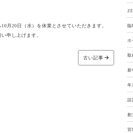
Z
10月20日（水）を休業とさせていただきます。
臨
願い申し上げます。
ホ
取
古い記事
新
年
設
創
宮